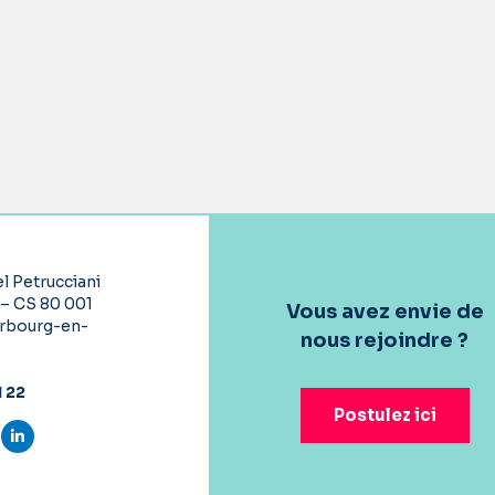
l Petrucciani
 – CS 80 001
Vous avez envie de
rbourg-en-
nous rejoindre ?
1 22
Postulez ici
ous sur Facebook
vez-nous sur Twitter
Suivez-nous sur LinkedIn