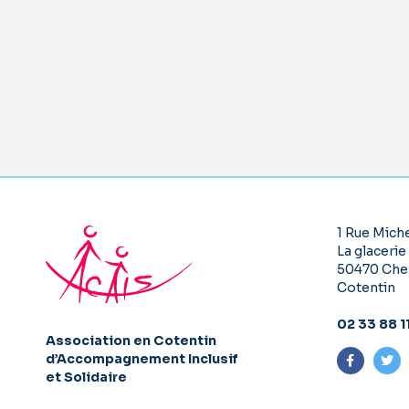
1 Rue Miche
La glacerie
50470 Che
Cotentin
02 33 88 1
Association en Cotentin
d’Accompagnement Inclusif
Suivez-n
Sui
et Solidaire